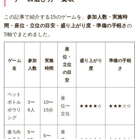
この記事で紹介する15のゲームを、
参加人数・実施時
間・座位・立位の目安・盛り上がり度・準備の手軽さ
の
5軸でまとめました。
座
位・
ゲーム
参加
実施
盛り上がり
準備の手軽
立位
名
人数
時間
度
さ
の目
安
ペット
座
ボトル
3〜
10〜
位〜
★★★★☆
★★★☆☆
ボウリ
8人
15分
立位
ング
後ろ向
5〜
座
5〜